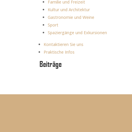
Familie und Freizeit
h
i
Kultur und Architektur
e
Gastronomie und Weine
r
Sport
,
Spaziergänge und Exkursionen
u
m
Kontaktieren Sie uns
M
Praktische Infos
a
Beiträge
r
k
e
t
i
n
g
-
C
o
o