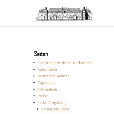
Seiten
Die Orangerie de la Touchardière
Aufenthalte
Besondere Anlässe
K
Tagungen
l
Fotogalerie
i
Preise
c
In der Umgebung
k
Veranstaltungen
e