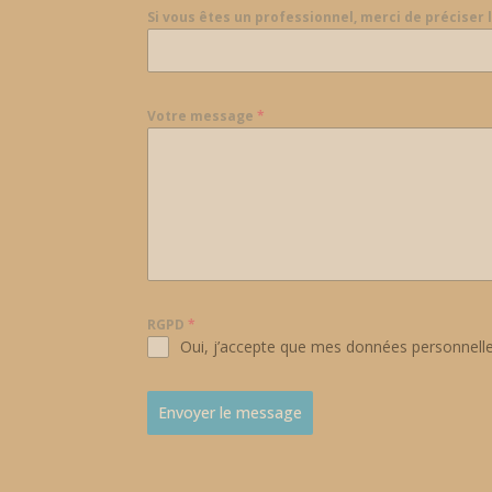
d
Si vous êtes un professionnel, merci de préciser 
d
i
e
s
Votre message
*
e
n
I
n
h
a
l
t
RGPD
*
z
Oui, j’accepte que mes données personnelles
u
a
k
Envoyer le message
t
i
v